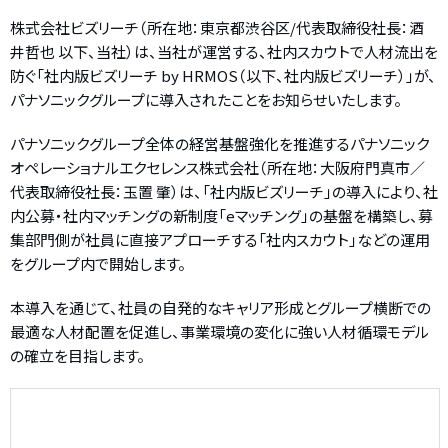
株式会社ビズリーチ（所在地：東京都渋谷区/代表取締役社長：酒
井哲也 以下、当社）は、当社が運営する、社内スカウトで人材流出を
防ぐ「社内版ビズリーチ by HRMOS（以下、社内版ビズリーチ）」が、
パナソニックグループに導入されたことをお知らせいたします。
パナソニックグループ全体の経営基盤強化を推進するパナソニック
オペレーショナルエクセレンス株式会社（所在地：大阪府門真市／
代表取締役社長：玉置 肇）は、「社内版ビズリーチ」の導入により、社
内公募・社内マッチングの新制度「eマッチング」の基盤を構築し、募
集部門側が社員に直接アプローチする「社内スカウト」などの運用
をグループ内で開始します。
本導入を通じて、社員の自発的なキャリア形成とグループ横断での
最適な人材配置を促進し、事業環境の変化に強い人材循環モデル
の確立を目指します。