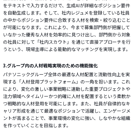
をテキストで入力するだけで、生成AIが詳細なポジション要件
を自動生成します。そして、社内レジュメを登録している社員
の中からポジション要件に合致する人材を検索・絞り込むこと
が可能になります。これにより、今まで募集部門側が把握して
いなかった優秀な人材を効率的に見つけ出し、部門側から対象
の社員に対して「社内スカウト」を通じて直接アプローチを行
うという、現場主導による能動的なマッチングを実現します。
3.グループ内の人材戦略実現のための機能強化
パナソニックグループ全体の最適な人材配置と流動性向上を実
現する「人材登用プラットフォーム」の一角を担います。これ
により、変化の激しい事業戦略に連動した重要プロジェクトや
注力領域へタイムリーかつ的確に人材を配置するという柔軟か
つ戦略的な人材登用を可能にします。また、社員が自律的なキ
ャリア形成を通じて最適なポジションで活躍し、エンゲージメ
ントが高まることで、事業環境の変化に強い、しなやかな組織
を作っていくことを目指します。