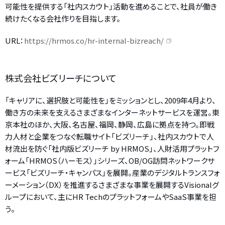
可能性を提供する「社内スカウト」活動を進めることで、社員が働き
続けたくなる会社作りを目指します。
URL：
https://hrmos.co/hr-internal-bizreach/
株式会社ビズリーチについて
「キャリアに、選択肢と可能性を」をミッションとし、2009年4月より、
働き方の未来を支えるさまざまなインターネットサービスを運営。東
京本社のほか、大阪、名古屋、福岡、静岡、広島に拠点を持つ。即戦
力人材と企業をつなぐ転職サイト「ビズリーチ」、社内スカウトで人
材流出を防ぐ「社内版ビズリーチ by HRMOS」、人財活用プラットフ
ォーム「HRMOS（ハーモス）」シリーズ、OB/OG訪問ネットワークサ
ービス「ビズリーチ・キャンパス」を展開。産業のデジタルトランスフォ
ーメーション（DX）を推進するさまざまな事業を展開するVisionalグ
ループにおいて、主にHR TechのプラットフォームやSaaS事業を担
う。