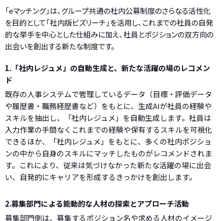
「eマッチング」は、グループ共通の社内公募制度のさらなる活性化
を目的として「社内版ビズリーチ」を活用し、これまでの社員の自発
的な挙手を中心とした仕組みに加え、社員とポジションの双方向の
出会いを創出する新たな制度です。
1.「社内レジュメ」の自動生成と、新たな活躍の場のレコメン
ド
既存の人事システムで管理しているデータ（目標・評価データ
や履歴書・職務経歴書など）をもとに、生成AIが社員の経験や
スキルを抽出し、「社内レジュメ」を自動生成します。社員は
入力作業の手間なくこれまでの経験や保有するスキルを可視化
できるほか、「社内レジュメ」をもとに、多くの社内ポジショ
ンの中から自身のスキルにマッチしたものがレコメンドされま
す。これにより、従来は気づけなかった新たな活躍の場に出会
い、自発的にキャリアを形成するきっかけを創出します。
2.募集部門による能動的な人材の探索とアプローチ活動
募集部門側は、募集するポジション名や求める人材のイメージ