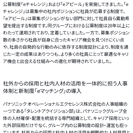
公募制度「eチャレンジ」および「eアピール」を実施してきました。「e
チャレンジ」は募集中の社内ポジションに社員が応募する制度で、
「eアピール」は募集ポジションがない部門に対して社員自ら異動希
望を提出する制度です。同グループにおける公募制度は20年以上に
わたって運用されており、定着していました。一方で、募集ポジション
数の多さから社員が自身に合ったキャリア機会を見つけにくい点
や、社員の自発的な行動のみに依存する制度設計により、制度を通
じた一定の成果はありつつも、より多くの社員にとって最適なキャリ
ア機会と出会える仕組みへの進化が期待されていました。
社外からの採用と社内人材の活用を一体的に担う人事
体制と新制度「eマッチング」の導入
パナソニック オペレーショナルエクセレンス株式会社の人事組織の
一つである「タレントアクイジション部」は、パナソニックグループ全
体の人材確保・配置を統括する専門組織として、キャリア採用といっ
た外部採用だけでなく、グループ内の公募制度の設計・運営も担っ
ています。社外からの採用と社内人材の活用を戦略的な人材登用と