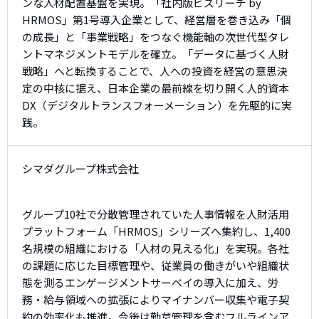
ンな人材配置基盤を実現。「社内版ビズリーチ by
HRMOS」第1号導入企業として、経営層を巻き込み「個
の成長」と「事業戦略」をつなぐ機能軸の次世代型タレ
ントマネジメントモデルを確立。「データに基づく人財
戦略」へと転換することで、人への投資を経営の意思決
定の中核に据え、日本企業の最前線を切り開く人的資本
DX（デジタルトランスフォーメーション）を先駆的に実
践。
シマダグループ株式会社
グループ10社で分散管理されていた人事情報を人財活用
プラットフォーム「HRMOS」シリーズへ集約し、1,400
名規模の組織における「人材の見える化」を実現。各社
の課題に応じた目標管理や、従業員の働きがいや組織状
態を測るエンゲージメントサーベイの導入に加え、労
務・給与領域への拡張によりマイナンバー収集や電子契
約の効率化も推進。今後は勤怠管理を含むフルラインア