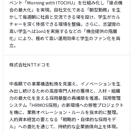
ベント「Morning with ITOCHU」を仕組み化し「接点機
会の最大化」を実現。自社文化である「朝型勤務」を生
かして毎週朝に社員と交流できる場を設け、学生がカル
チャーを深く体感できる環境を整備。さらに、志望度の
高い学生へは1on1を実施するなどの「機会提供の階層
化」により、極めて高い運用効率と学生のファン化を両
立。
株式会社NTTドコモ
中長期での事業構造転換を見据え、イノベーションを生
み出し続けるための高度専門人材の獲得と、人材・組織
力の最大化を支える採用基盤の再構築を推進。採用管理
システム「HRMOS採用」の新環境への移管プロジェクト
を機に、業務オペレーション・ルールを抜本的に整理。
人的資本経営の要となる「戦略的・自律的な採用モデ
ル」への進化を通じて、持続的な企業価値向上を体現。