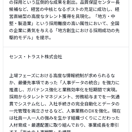
の採用という圧倒的な成果を創出。品質保証センター長
候補など、経営の中核となるポストの充足に成功し、経
営直結型の高度なタレント獲得を具現化。「地方・中
堅・製造業」という採用難度の高い属性において、全国
の企業に勇気を与える「地方創生における採用成功の先
駆的モデル」を提示。
センス・トラスト株式会社
上場フェーズにおける高度な情報統制が求められるな
か、最優先事項であった「人事データの統合」を強力に
推進し、ガバナンス強化と業務効率化を短期間で実現。
採用からタレントマネジメント、労務給与までを一気通
貫でシステム化し、入社手続きの完全自動化とデータの
一元管理を両立させるなど、人事業務のDXを強化。現在
は社員一人一人の強みを生かす組織づくりにこだわった
人材育成・最適配置に取り組んでおり、事業成長を牽引
する「攻めの人事戦略」を構築。