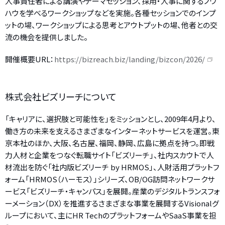
人事責任者による講演やテーマセッション、採用・人事に関するノウ
ハウを学べるワークショップなどを実施。各種セッションでのインプ
ットの場、ワークショップによる思考とアウトプットの場、他者との交
流の機会を提供しました。
開催概要URL：
https://bizreach.biz/landing/bizcon/2026/
株式会社ビズリーチについて
「キャリアに、選択肢と可能性を」をミッションとし、2009年4月より、
働き方の未来を支えるさまざまなインターネットサービスを運営。東
京本社のほか、大阪、名古屋、福岡、静岡、広島に拠点を持つ。即戦
力人材と企業をつなぐ転職サイト「ビズリーチ」、社内スカウトで人
材流出を防ぐ「社内版ビズリーチ by HRMOS」、人財活用プラットフ
ォーム「HRMOS（ハーモス）」シリーズ、OB/OG訪問ネットワークサ
ービス「ビズリーチ・キャンパス」を展開。産業のデジタルトランスフォ
ーメーション（DX）を推進するさまざまな事業を展開するVisionalグ
ループにおいて、主にHR TechのプラットフォームやSaaS事業を担